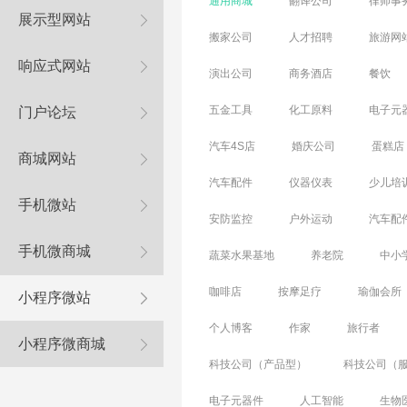
通用商城
翻译公司
律师事
展示型网站
搬家公司
人才招聘
旅游网
响应式网站
演出公司
商务酒店
餐饮
五金工具
化工原料
电子元
门户论坛
汽车4S店
婚庆公司
蛋糕店
商城网站
汽车配件
仪器仪表
少儿培
手机微站
安防监控
户外运动
汽车配
手机微商城
蔬菜水果基地
养老院
中小
咖啡店
按摩足疗
瑜伽会所
小程序微站
个人博客
作家
旅行者
小程序微商城
科技公司（产品型）
科技公司（
电子元器件
人工智能
生物