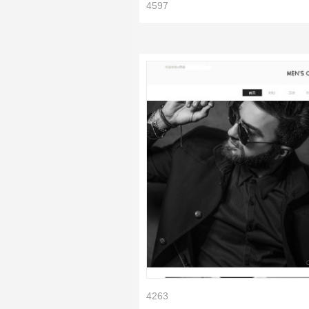
4597
4263